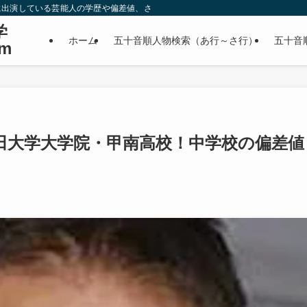
に出演している芸能人の学歴や偏差値、さらに政治家やスポーツ選手などの有名人
学
ホーム
五十音順人物検索（あ行～さ行）
五十音
m
田大学大学院・甲南高校！中学校の偏差値