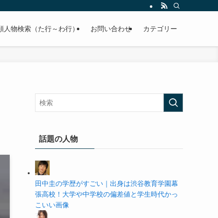
の学歴や高校・大学の偏差値まで紹介していきます。
順人物検索（た行～わ行）
お問い合わせ
カテゴリー
話題の人物
田中圭の学歴がすごい｜出身は渋谷教育学園幕
張高校！大学や中学校の偏差値と学生時代かっ
こいい画像