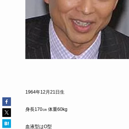
1964
年
12
月
21
日生
身長
170
㎝ 体重
60kg
血液型はO型