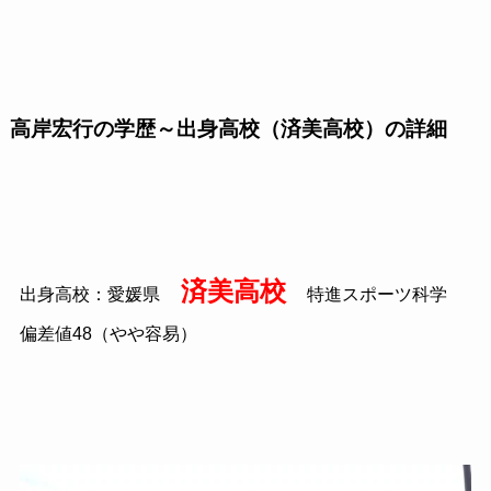
高岸宏行の学歴～出身高校（済美高校）の詳細
済美高校
出身高校：愛媛県
特進スポーツ科学
偏差値
48
（やや容易）