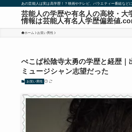
あの芸能人は実は高学歴！？映画やテレビ、バラエティー番組など
芸能人の学歴や有名人の高校・大
情報は芸能人有名人学歴偏差値.co
ホーム
お笑い男性
ぺこぱ松陰寺太勇の学歴と経歴｜
ミュージシャン志望だった
お笑い男性