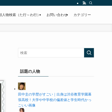
の学歴や高校・大学の偏差値まで紹介していきます。
順人物検索（た行～わ行）
お問い合わせ
カテゴリー
話題の人物
田中圭の学歴がすごい｜出身は渋谷教育学園幕
張高校！大学や中学校の偏差値と学生時代かっ
こいい画像