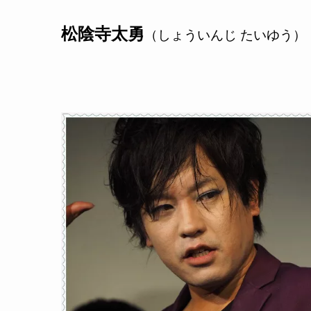
松陰寺太勇
（しょういんじ たいゆう）