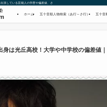
に出演している芸能人の学歴や偏差値、さらに政治家やスポーツ選手などの有名人
学
ホーム
五十音順人物検索（あ行～さ行）
五十音
m
出身は光丘高校！大学や中学校の偏差値｜