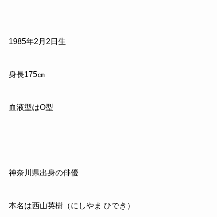
1985
年
2
月
2
日生
身長
175
㎝
血液型はO型
神奈川県出身の俳優
本名は西山英樹（にしやま ひでき）