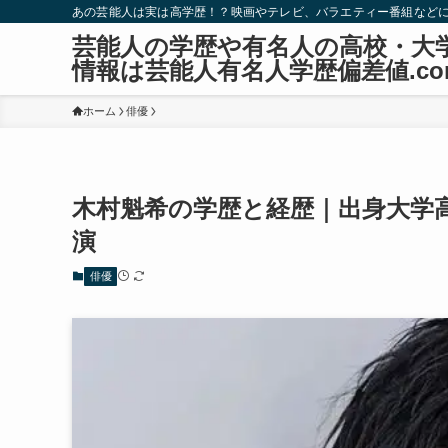
あの芸能人は実は高学歴！？映画やテレビ、バラエティー番組など
芸能人の学歴や有名人の高校・大
情報は芸能人有名人学歴偏差値.co
ホーム
俳優
木村魁希の学歴と経歴｜出身大学
演
俳優