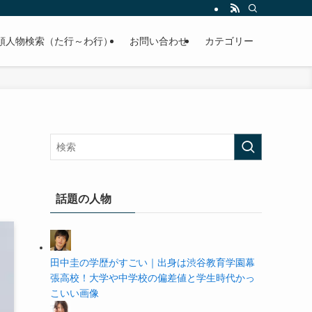
の学歴や高校・大学の偏差値まで紹介していきます。
順人物検索（た行～わ行）
お問い合わせ
カテゴリー
話題の人物
田中圭の学歴がすごい｜出身は渋谷教育学園幕
張高校！大学や中学校の偏差値と学生時代かっ
こいい画像