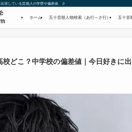
に出演している芸能人の学歴や偏差値、さらに政治家やスポーツ選手などの有名人
学
ホーム
五十音順人物検索（あ行～さ行）
五十音
m
高校どこ？中学校の偏差値｜今日好きに出