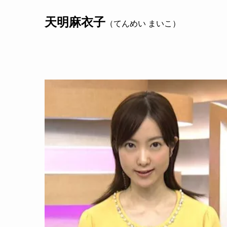
天明麻衣子
（てんめい まいこ）