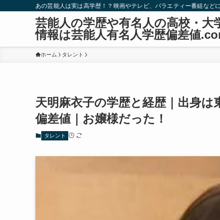
あの芸能人は実は高学歴！？映画やテレビ、バラエティー番組など
芸能人の学歴や有名人の高校・大
情報は芸能人有名人学歴偏差値.co
ホーム
タレント
天明麻衣子の学歴と経歴｜出身は
偏差値｜お嬢様だった！
タレント