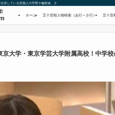
に出演している芸能人の学歴や偏差値、さらに政治家やスポーツ選手などの有名人
学
ホーム
五十音順人物検索（あ行～さ行）
五十音
m
東京大学・東京学芸大学附属高校！中学校