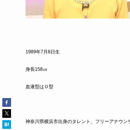
1989
年
7
月
8
日生
身長
158
㎝
血液型はＯ型
神奈川県横浜市出身のタレント、フリーアナウン