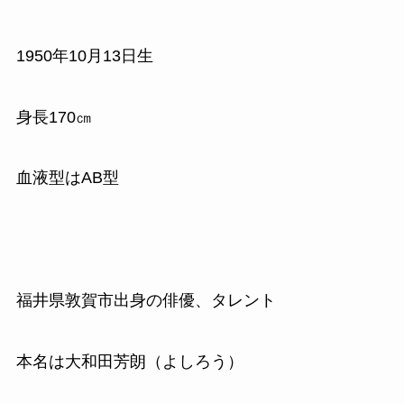
1950
年
10
月
13
日生
身長
170
㎝
血液型はAB型
福井県敦賀市出身の俳優、タレント
本名は大和田芳朗（よしろう）