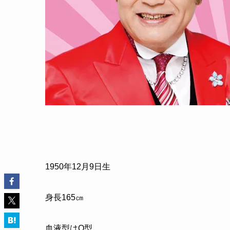
1950
年
12
月
9
日生
身長
165
㎝
血液型は
O
型