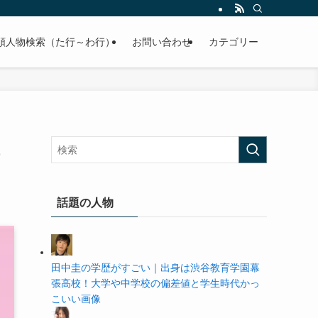
の学歴や高校・大学の偏差値まで紹介していきます。
順人物検索（た行～わ行）
お問い合わせ
カテゴリー
話題の人物
田中圭の学歴がすごい｜出身は渋谷教育学園幕
張高校！大学や中学校の偏差値と学生時代かっ
こいい画像