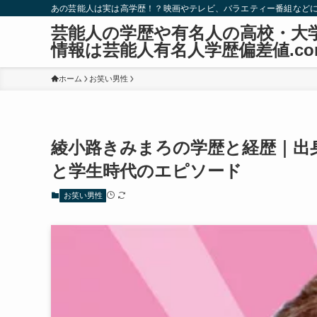
あの芸能人は実は高学歴！？映画やテレビ、バラエティー番組など
芸能人の学歴や有名人の高校・大
情報は芸能人有名人学歴偏差値.co
ホーム
お笑い男性
綾小路きみまろの学歴と経歴｜出
と学生時代のエピソード
お笑い男性