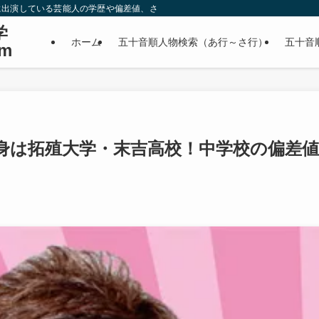
に出演している芸能人の学歴や偏差値、さらに政治家やスポーツ選手などの有名人
学
ホーム
五十音順人物検索（あ行～さ行）
五十音
m
身は拓殖大学・末吉高校！中学校の偏差値