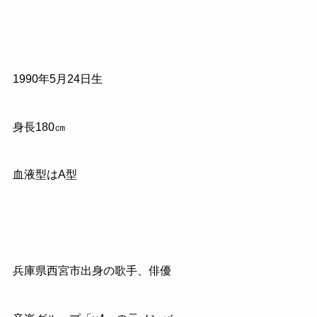
1990
年
5
月
24
日生
身長
180
㎝
血液型はA型
兵庫県西宮市出身の歌手、俳優