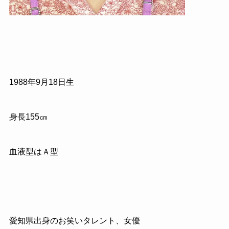
1988
年
9
月
18
日生
身長
155
㎝
血液型はＡ型
愛知県出身のお笑いタレント、女優