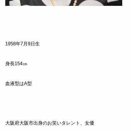
1958
年
7
月
9
日生
身長
154
㎝
血液型はA型
大阪府大阪市出身のお笑いタレント、女優