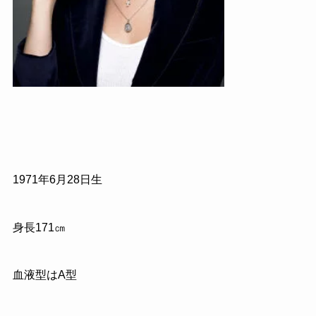
1971
年
6
月
28
日生
身長
171㎝
血液型はA型