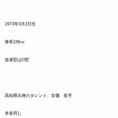
1973
年
3
月
2
日生
身長
156
㎝
血液型はO型
高知県出身のタレント、女優、歌手
本名同じ