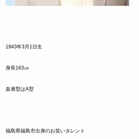
1943
年
3
月
1
日生
身長
163
㎝
血液型は
A
型
福島県福島市出身のお笑いタレント