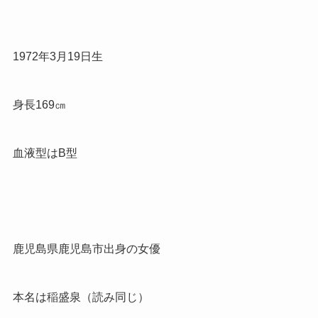
1972
年
3
月
19
日生
身長
169
㎝
血液型はB型
鹿児島県鹿児島市出身の女優
本名は稲盛泉（読み同じ）