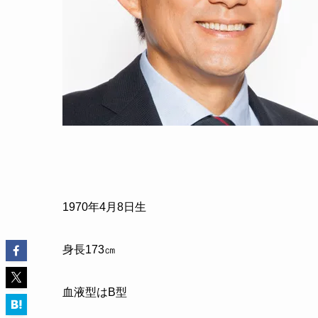
1970
年
4
月
8
日生
身長
173
㎝
血液型はB型