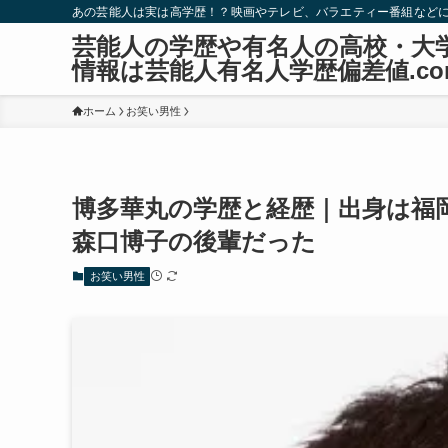
あの芸能人は実は高学歴！？映画やテレビ、バラエティー番組など
芸能人の学歴や有名人の高校・大
情報は芸能人有名人学歴偏差値.co
ホーム
お笑い男性
博多華丸の学歴と経歴｜出身は福
森口博子の後輩だった
お笑い男性