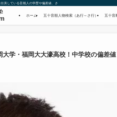
に出演している芸能人の学歴や偏差値、さらに政治家やスポーツ選手などの有名人
学
ホーム
五十音順人物検索（あ行～さ行）
五十音
m
岡大学・福岡大大濠高校！中学校の偏差値