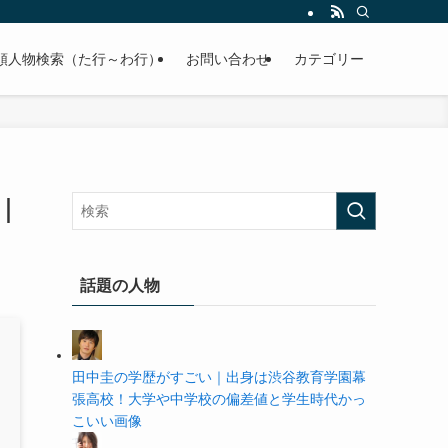
の学歴や高校・大学の偏差値まで紹介していきます。
順人物検索（た行～わ行）
お問い合わせ
カテゴリー
｜
話題の人物
田中圭の学歴がすごい｜出身は渋谷教育学園幕
張高校！大学や中学校の偏差値と学生時代かっ
こいい画像