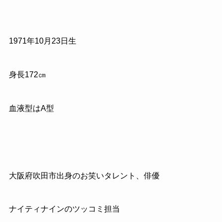
1971
年
10
月
23
日生
身長
172
㎝
血液型はA型
大阪府吹田市出身のお笑いタレント、俳優
ナイティナインのツッコミ担当