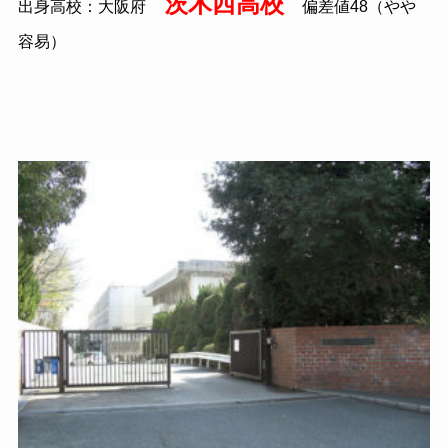
茨木西高校
出身高校：大阪府
偏差値
48
（やや
容易）