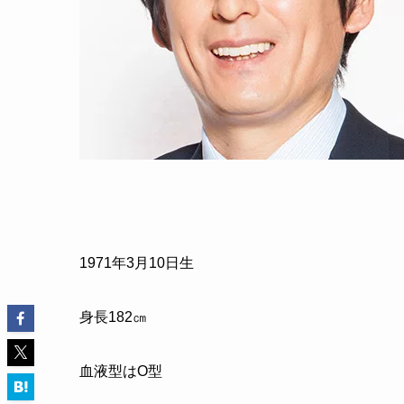
1971
年
3
月
10
日生
身長
182
㎝
血液型はO型