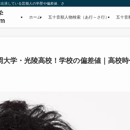
に出演している芸能人の学歴や偏差値、さらに政治家やスポーツ選手などの有名人
学
ホーム
五十音順人物検索（あ行～さ行）
五十音
m
岡大学・光陵高校！学校の偏差値｜高校時