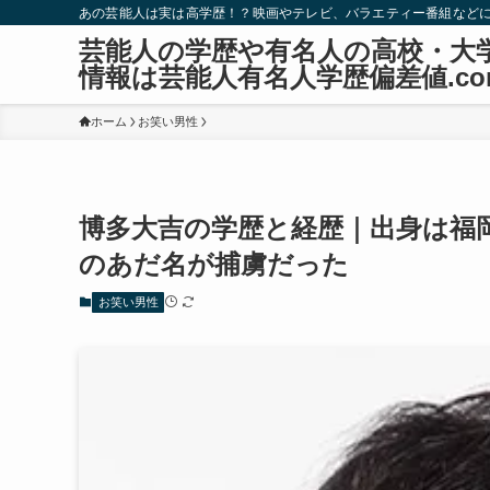
あの芸能人は実は高学歴！？映画やテレビ、バラエティー番組など
芸能人の学歴や有名人の高校・大
情報は芸能人有名人学歴偏差値.co
ホーム
お笑い男性
博多大吉の学歴と経歴｜出身は福
のあだ名が捕虜だった
お笑い男性