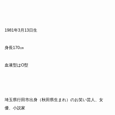
1981
年
3
月
13
日生
身長
170
㎝
血液型はO型
埼玉県行田市出身（秋田県生まれ）のお笑い芸人、女
優、小説家