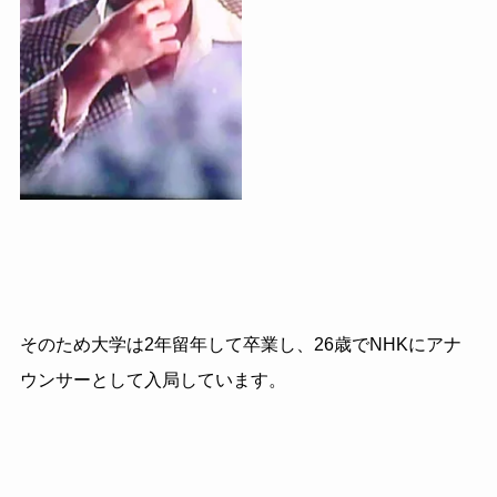
そのため大学は
2
年留年して卒業し、
26
歳で
NHK
にアナ
ウンサーとして入局しています。