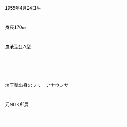
1955
年
4
月
24
日生
身長
170
㎝
血液型はA型
埼玉県出身のフリーアナウンサー
元
NHK
所属