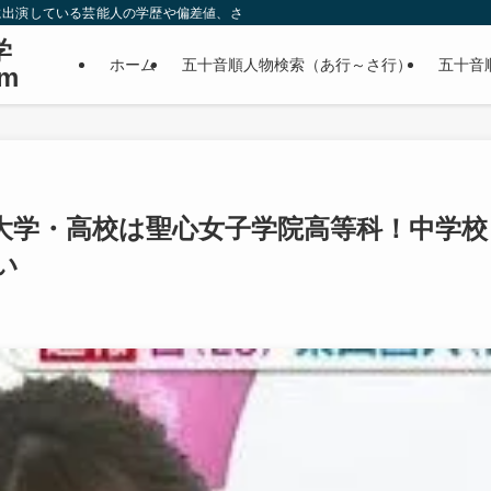
に出演している芸能人の学歴や偏差値、さらに政治家やスポーツ選手などの有名人
学
ホーム
五十音順人物検索（あ行～さ行）
五十音
m
大学・高校は聖心女子学院高等科！中学校
い