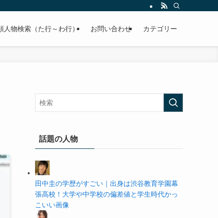
の学歴や高校・大学の偏差値まで紹介していきます。
順人物検索（た行～わ行）
お問い合わせ
カテゴリー
話題の人物
田中圭の学歴がすごい｜出身は渋谷教育学園幕
張高校！大学や中学校の偏差値と学生時代かっ
こいい画像