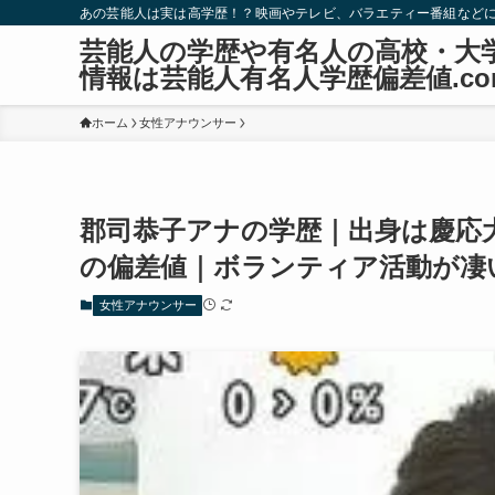
あの芸能人は実は高学歴！？映画やテレビ、バラエティー番組など
芸能人の学歴や有名人の高校・大
情報は芸能人有名人学歴偏差値.co
ホーム
女性アナウンサー
郡司恭子アナの学歴｜出身は慶応
の偏差値｜ボランティア活動が凄
女性アナウンサー