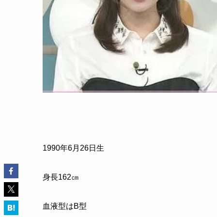
1990
年
6
月
26
日生
身長
162
㎝
血液型はB型