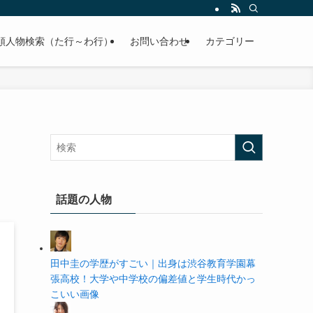
の学歴や高校・大学の偏差値まで紹介していきます。
順人物検索（た行～わ行）
お問い合わせ
カテゴリー
話題の人物
田中圭の学歴がすごい｜出身は渋谷教育学園幕
張高校！大学や中学校の偏差値と学生時代かっ
こいい画像