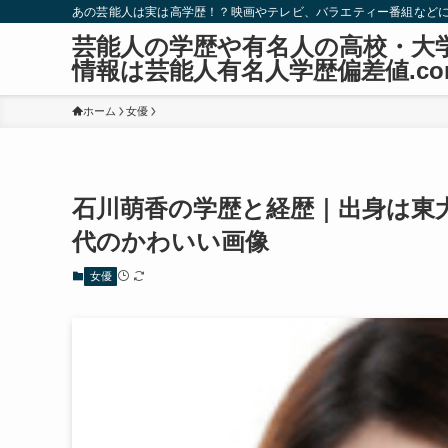
あの芸能人は実は高学歴！？映画やテレビ、バラエティー番組など
芸能人の学歴や有名人の高校・大
情報は芸能人有名人学歴偏差値.co
ホーム
女優
石川萌香の学歴と経歴｜出身は東
代のかわいい画像
女優