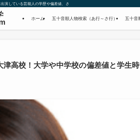
に出演している芸能人の学歴や偏差値、さらに政治家やスポーツ選手などの有名人
学
ホーム
五十音順人物検索（あ行～さ行）
五十音
m
大津高校！大学や中学校の偏差値と学生時