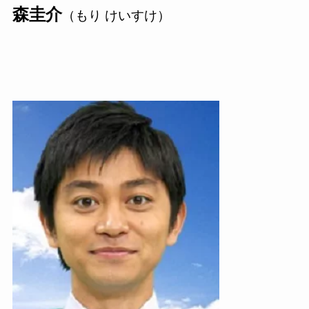
森圭介
（もり けいすけ）