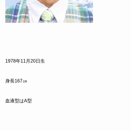
1978
年
11
月
20
日生
身長
167
㎝
血液型は
A
型