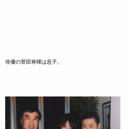
俳優の菅田将暉は息子。