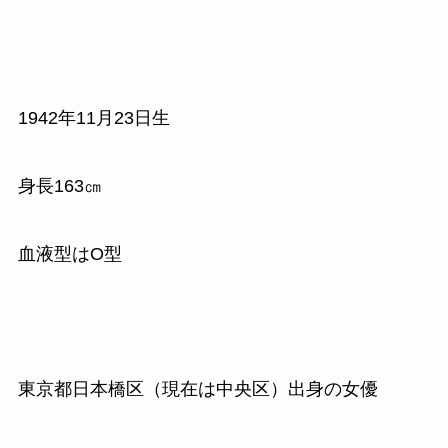
1942
年
11
月
23
日生
身長
163
㎝
血液型はO型
東京都日本橋区（現在は中央区）出身の女優