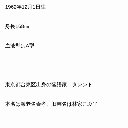
1962
年
12
月
1
日生
身長
168
㎝
血液型はA型
東京都台東区出身の落語家、タレント
本名は海老名泰孝、旧芸名は林家こぶ平