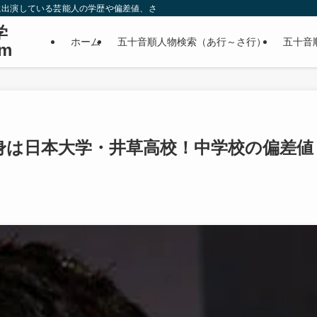
に出演している芸能人の学歴や偏差値、さらに政治家やスポーツ選手などの有名人
学
ホーム
五十音順人物検索（あ行～さ行）
五十音
m
身は日本大学・井草高校！中学校の偏差値