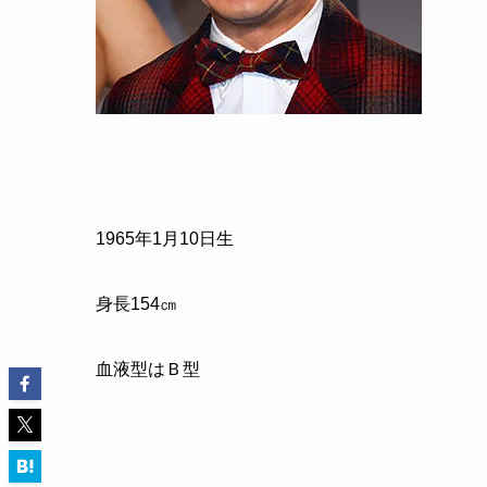
1965
年
1
月
10
日生
身長
154
㎝
血液型はＢ型