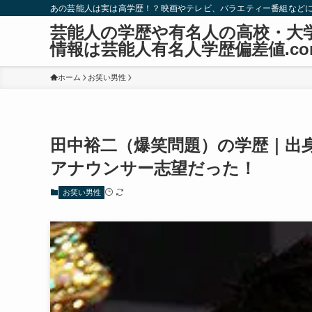
あの芸能人は実は高学歴！？映画やテレビ、バラエティー番組など
芸能人の学歴や有名人の高校・大
情報は芸能人有名人学歴偏差値.co
ホーム
お笑い男性
田中裕二（爆笑問題）の学歴｜出
アナウンサー志望だった！
お笑い男性