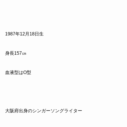
1987
年
12
月
18
日生
身長
157
㎝
血液型はO型
大阪府出身のシンガーソングライター