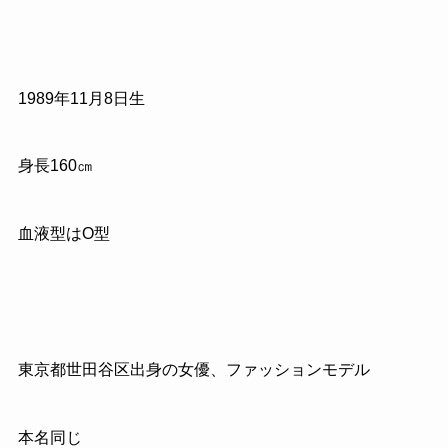
1989
年
11
月
8
日生
身長
160
㎝
血液型はO型
東京都世田谷区出身の女優、ファッションモデル
本名同じ