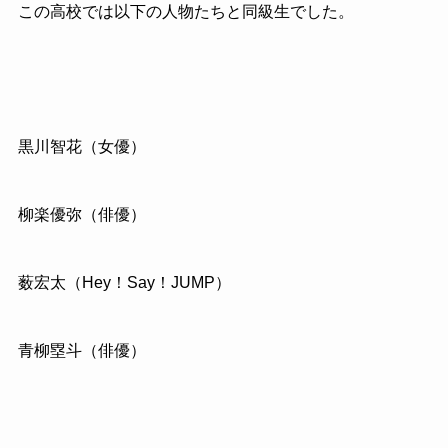
この高校では以下の人物たちと同級生でした。
黒川智花（女優）
柳楽優弥（俳優）
薮宏太（Hey！Say！JUMP）
青柳塁斗（俳優）