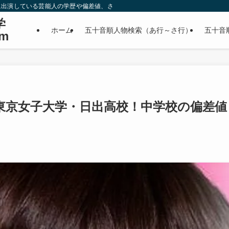
に出演している芸能人の学歴や偏差値、さらに政治家やスポーツ選手などの有名人
学
ホーム
五十音順人物検索（あ行～さ行）
五十音
m
東京女子大学・日出高校！中学校の偏差値