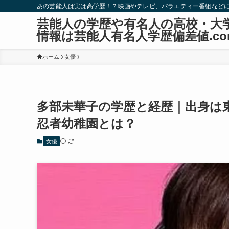
あの芸能人は実は高学歴！？映画やテレビ、バラエティー番組など
芸能人の学歴や有名人の高校・大
情報は芸能人有名人学歴偏差値.co
ホーム
女優
多部未華子の学歴と経歴｜出身は
忍者幼稚園とは？
女優