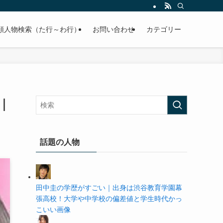
の学歴や高校・大学の偏差値まで紹介していきます。
順人物検索（た行～わ行）
お問い合わせ
カテゴリー
｜
話題の人物
田中圭の学歴がすごい｜出身は渋谷教育学園幕
張高校！大学や中学校の偏差値と学生時代かっ
こいい画像