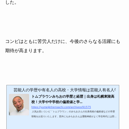
した。
コンビはともに苦労人だけに、今後のさらなる活躍にも
期待が高まります。
芸能人の学歴や有名人の高校・大学情報は芸能人有名人学歴偏差値
トムブラウンみちおの学歴と経歴｜出身は札幌東陵高
校！大学や中学校の偏差値と学...
https://yumeijinhensachi.com/archives/91575
人気お笑いコンビ「トムブラウン」のみちおさんの出身高校の偏差値などの学歴
情報をお送りいたします。意外にもみちおさんは運動神経がよく学生時代には部活
動で全国大会も経験しています。学生時代のエピソードや情報なども併せてご紹介
いたします みちお 1984年12月29日生身長170㎝血液型はO型 北海道札幌市出身の