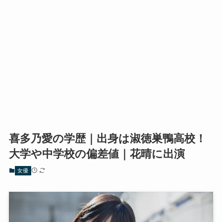
喜多乃愛の学歴｜出身は淑徳巣鴨高校！
大学や中学校の偏差値｜花晴に出演
女優