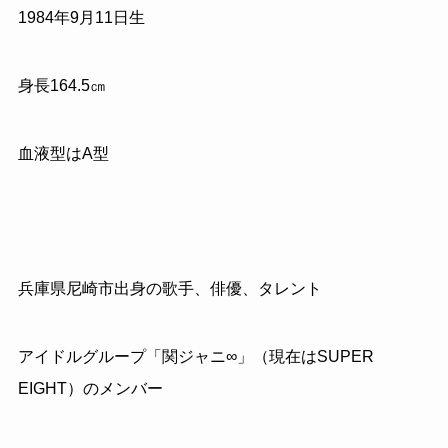
1984
年
9
月
11
日生
身長
164.5
㎝
血液型はA型
兵庫県尼崎市出身の歌手、俳優、タレント
アイドルグループ「関ジャニ∞」（現在はSUPER
EIGHT）のメンバー