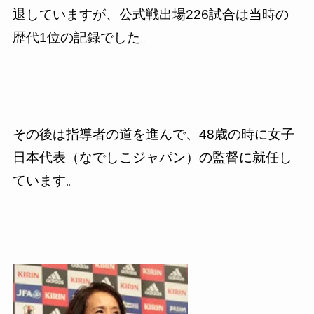
退していますが、公式戦出場
226
試合は当時の
歴代
1
位の記録でした。
その後は指導者の道を進んで、
48
歳の時に女子
日本代表（なでしこジャパン）の監督に就任し
ています。