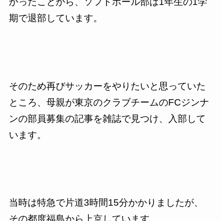
かったことから、ソフトボール部は
1
年生の
1
学
期で退部しています。
そのため再びサッカーをやりたいと思っていた
ところ、母親が東京のクラブチームの
FC
ジンナ
ンの部員募集の記事を雑誌で見つけ、入部して
います。
当時は特急で片道
3
時間
15
分かかりましたが、
その都度福島から上京しています。