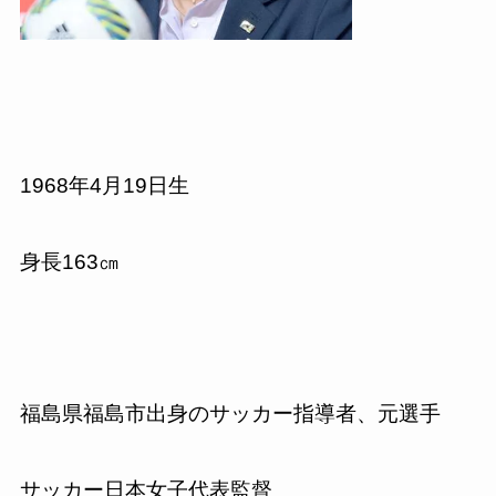
1968
年
4
月
19
日生
身長
163
㎝
福島県福島市出身のサッカー指導者、元選手
サッカー日本女子代表監督