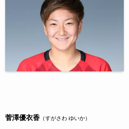
菅澤優衣香
（すがさわ ゆいか）