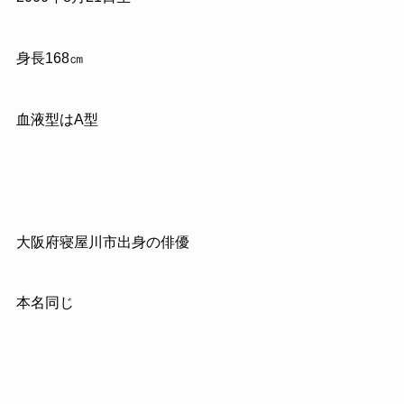
身長
168
㎝
血液型は
A
型
大阪府寝屋川市出身の俳優
本名同じ