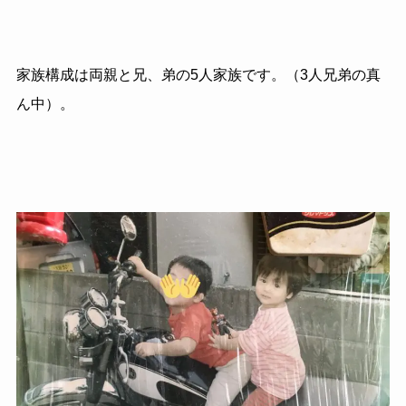
家族構成は両親と兄、弟の
5
人家族です。（
3
人兄弟の真
ん中）。