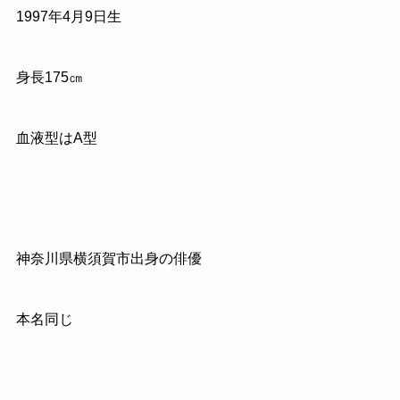
1997
年
4
月
9
日生
身長
175
㎝
血液型は
A
型
神奈川県横須賀市出身の俳優
本名同じ