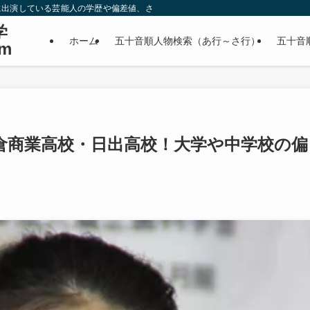
に出演している芸能人の学歴や偏差値、さらに政治家やスポーツ選手などの有名人
学
ホーム
五十音順人物検索（あ行～さ行）
五十音
m
倉商業高校・日出高校！大学や中学校の偏