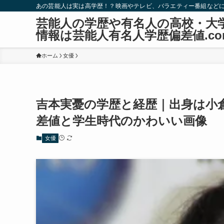
あの芸能人は実は高学歴！？映画やテレビ、バラエティー番組など
芸能人の学歴や有名人の高校・大
情報は芸能人有名人学歴偏差値.co
ホーム
女優
吉本実憂の学歴と経歴｜出身は小
差値と学生時代のかわいい画像
女優