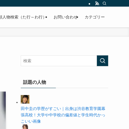
の学歴や高校・大学の偏差値まで紹介していきます。
順人物検索（た行～わ行）
お問い合わせ
カテゴリー
話題の人物
田中圭の学歴がすごい｜出身は渋谷教育学園幕
張高校！大学や中学校の偏差値と学生時代かっ
こいい画像