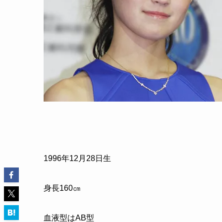
1996
年
12
月
28
日生
身長
160
㎝
血液型はAB型