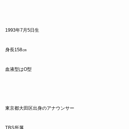
1993
年
7
月
5
日生
身長
158
㎝
血液型はO型
東京都大田区出身のアナウンサー
TBS
所属