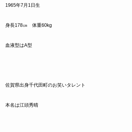
1965
年
7
月
1
日生
身長
178
㎝ 体重
60kg
血液型はA型
佐賀県出身千代田町のお笑いタレント
本名は江頭秀晴