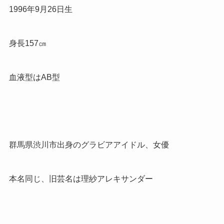
1996
年
9
月
26
日生
身長
157
㎝
血液型は
AB
型
群馬県渋川市出身のグラビアアイドル、女優
本名同じ、旧芸名は理紗アレキサンダー