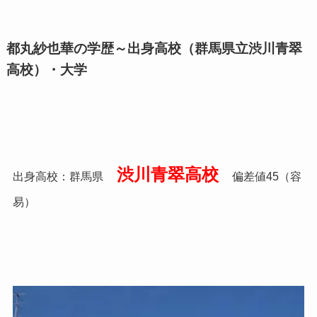
都丸紗也華の学歴～出身高校（群馬県立渋川青翠
高校）・大学
渋川青翠高校
出身高校：群馬県
偏差値
45
（容
易）