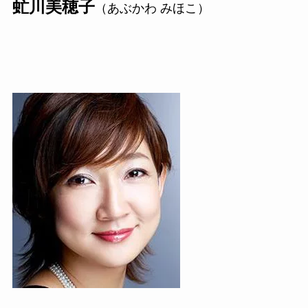
虻川美穂子
（あぶかわ みほこ）