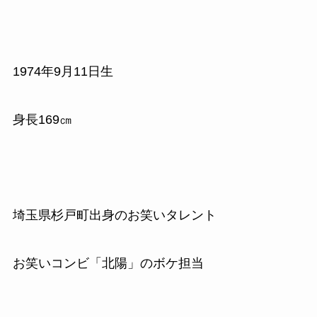
1974
年
9
月
11
日生
身長
169
㎝
埼玉県杉戸町出身のお笑いタレント
お笑いコンビ「北陽」のボケ担当