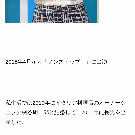
2018
年
4
月から「ノンストップ！」に出演。
私生活では
2010
年にイタリア料理店のオーナーシ
ェフの桝谷周一郎と結婚して、
2015
年に長男を出
産した。