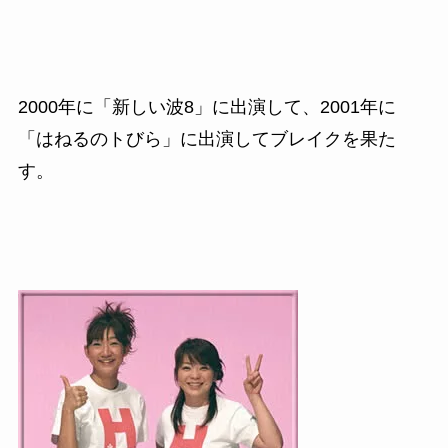
2000
年に「新しい波
8
」に出演して、
2001
年に
「はねるのトびら」に出演してブレイクを果た
す。