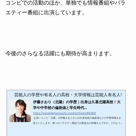
コンビでの活動のほか、単独でも情報番組やバラ
エティー番組に出演しています。
今後のさらなる活躍にも期待が高まります。
芸能人の学歴や有名人の高校・大学情報は芸能人有名人学歴偏差値
伊藤さおり（北陽）の学歴｜出身は久喜北陽高校！大
学や中学校の偏差値と学生時代...
https://yumeijinhensachi.com/archives/66368
お笑いコンビ「北陽」の伊藤さおりさんの出身高校の偏差値などの学歴情報をお
送りいたします。数々のバラエティ番組でお馴染みの伊藤さんですが、どのような
学生生活を送っていたのでしょうか？ 学生時代のエピソードや情報、当時のかわ
いい画像なども併せてご紹介いたします 伊藤さおり（いとう さおり） 1974年4月9