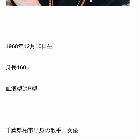
1968
年
12
月
10
日生
身長
160
㎝
血液型はB型
千葉県柏市出身の歌手、女優