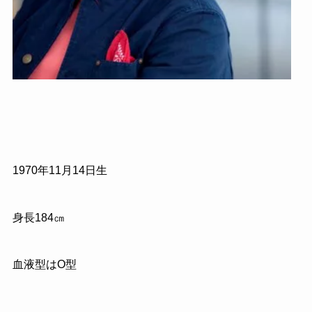
1970
年
11
月
14
日生
身長
184
㎝
血液型はO型