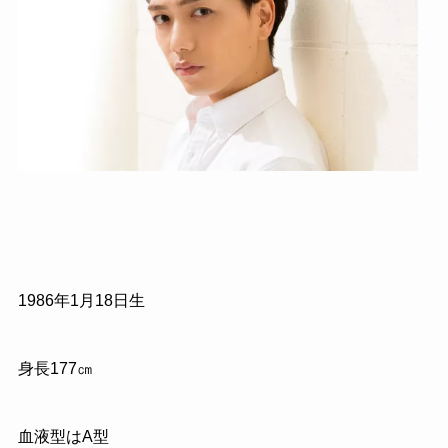
1986
年
1
月
18
日生
身長
177
㎝
血液型はA型