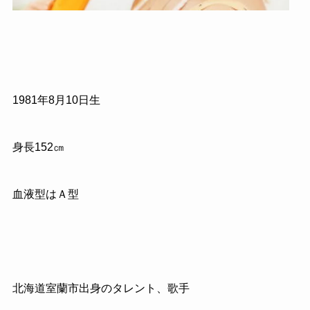
1981
年
8
月
10
日生
身長
152
㎝
血液型はＡ型
北海道室蘭市出身のタレント、歌手