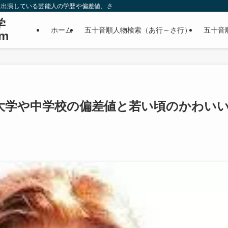
に出演している芸能人の学歴や偏差値、さらに政治家やスポーツ選手などの有名人
学
ホーム
五十音順人物検索（あ行～さ行）
五十音
m
大学や中学校の偏差値と若い頃のかわい