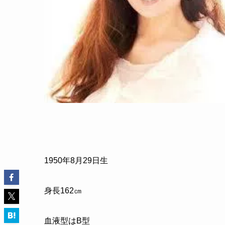
1950
年
8
月
29
日生
身長
162
㎝
血液型はB型