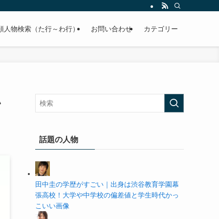
の学歴や高校・大学の偏差値まで紹介していきます。
順人物検索（た行～わ行）
お問い合わせ
カテゴリー
い
話題の人物
田中圭の学歴がすごい｜出身は渋谷教育学園幕
張高校！大学や中学校の偏差値と学生時代かっ
こいい画像