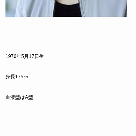
1976
年
5
月
17
日生
身長
175
㎝
血液型はA型