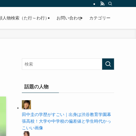
の学歴や高校・大学の偏差値まで紹介していきます。
順人物検索（た行～わ行）
お問い合わせ
カテゴリー
話題の人物
田中圭の学歴がすごい｜出身は渋谷教育学園幕
張高校！大学や中学校の偏差値と学生時代かっ
こいい画像