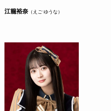
江籠裕奈
（えご ゆうな）